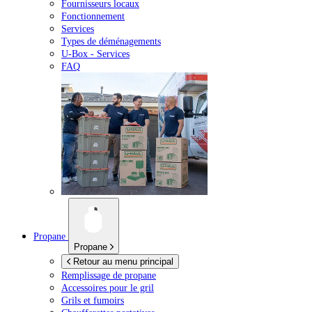
Fournisseurs locaux
Fonctionnement
Services
Types de déménagements
U-Box -
Services
FAQ
Propane
Propane
Retour au menu principal
Remplissage de propane
Accessoires pour le gril
Grils et fumoirs