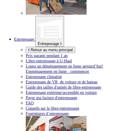
Entreposage
Entreposage
Retour au menu principal
Prix garanti pendant 1 an
Libre-entreposage à
U-Haul
Louez un déménagement en ligne aujourd’hui!
Emménagement en ligne : commencer
Entreposage climatisé
Entreposage de VR, de voiture et de bateau
Guide des tailles d'unités de libre-entreposage
Entreposage extérieur/accessible en voiture
Payer ma facture d'entreposage
FAQ
Conseils sur le libre-entreposage
Fournitures d’entreposage