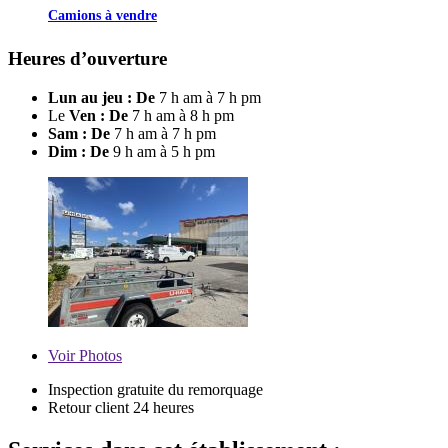
Camions à vendre
Heures d’ouverture
Lun au jeu : De
7 h am à 7 h pm
Le
Ven : De
7 h am à 8 h pm
Sam : De
7 h am à 7 h pm
Dim : De
9 h am à 5 h pm
Voir
Photos
Inspection gratuite du remorquage
Retour client 24 heures