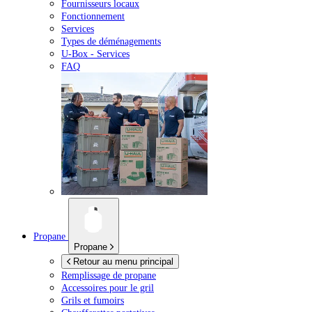
Fournisseurs locaux
Fonctionnement
Services
Types de déménagements
U-Box -
Services
FAQ
Propane
Propane
Retour au menu principal
Remplissage de propane
Accessoires pour le gril
Grils et fumoirs