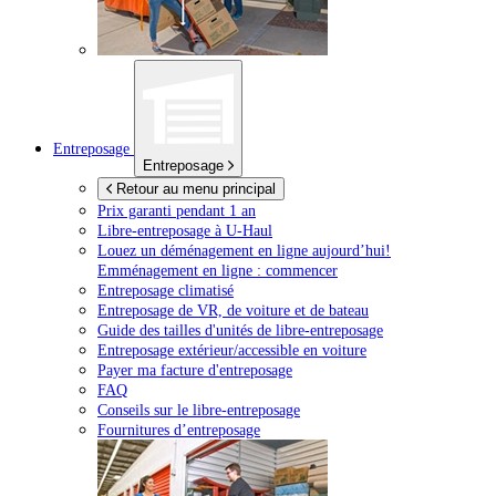
Entreposage
Entreposage
Retour au menu principal
Prix garanti pendant 1 an
Libre-entreposage à
U-Haul
Louez un déménagement en ligne aujourd’hui!
Emménagement en ligne : commencer
Entreposage climatisé
Entreposage de VR, de voiture et de bateau
Guide des tailles d'unités de libre-entreposage
Entreposage extérieur/accessible en voiture
Payer ma facture d'entreposage
FAQ
Conseils sur le libre-entreposage
Fournitures d’entreposage