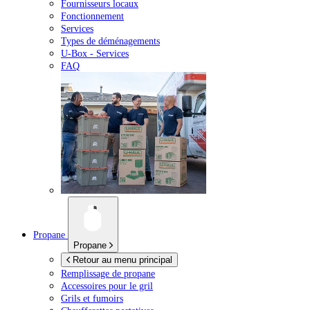
Fournisseurs locaux
Fonctionnement
Services
Types de déménagements
U-Box -
Services
FAQ
Propane
Propane
Retour au menu principal
Remplissage de propane
Accessoires pour le gril
Grils et fumoirs