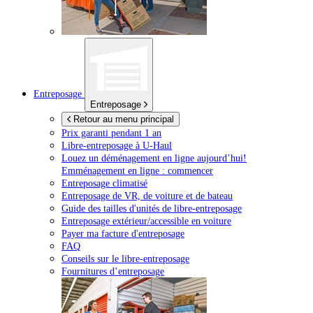
Entreposage
Entreposage
Retour au menu principal
Prix garanti pendant 1 an
Libre-entreposage à
U-Haul
Louez un déménagement en ligne aujourd’hui!
Emménagement en ligne : commencer
Entreposage climatisé
Entreposage de VR, de voiture et de bateau
Guide des tailles d'unités de libre-entreposage
Entreposage extérieur/accessible en voiture
Payer ma facture d'entreposage
FAQ
Conseils sur le libre-entreposage
Fournitures d’entreposage