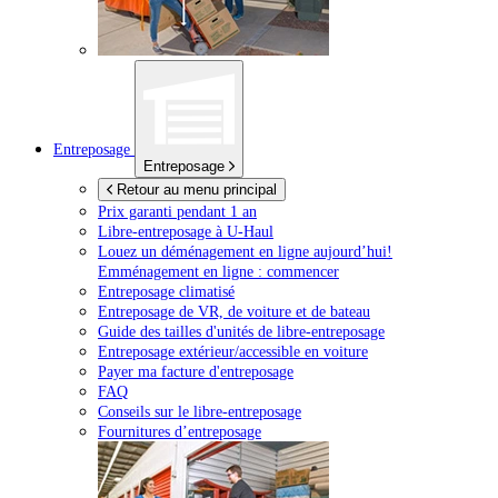
Entreposage
Entreposage
Retour au menu principal
Prix garanti pendant 1 an
Libre-entreposage à
U-Haul
Louez un déménagement en ligne aujourd’hui!
Emménagement en ligne : commencer
Entreposage climatisé
Entreposage de VR, de voiture et de bateau
Guide des tailles d'unités de libre-entreposage
Entreposage extérieur/accessible en voiture
Payer ma facture d'entreposage
FAQ
Conseils sur le libre-entreposage
Fournitures d’entreposage