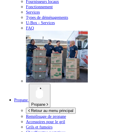
Fournisseurs locaux
Fonctionnement
Services
Types de déménagements
U-Box -
Services
FAQ
Propane
Propane
Retour au menu principal
Remplissage de propane
Accessoires pour le gril
Grils et fumoirs