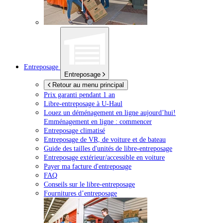
Entreposage
Entreposage
Retour au menu principal
Prix garanti pendant 1 an
Libre-entreposage à
U-Haul
Louez un déménagement en ligne aujourd’hui!
Emménagement en ligne : commencer
Entreposage climatisé
Entreposage de VR, de voiture et de bateau
Guide des tailles d'unités de libre-entreposage
Entreposage extérieur/accessible en voiture
Payer ma facture d'entreposage
FAQ
Conseils sur le libre-entreposage
Fournitures d’entreposage