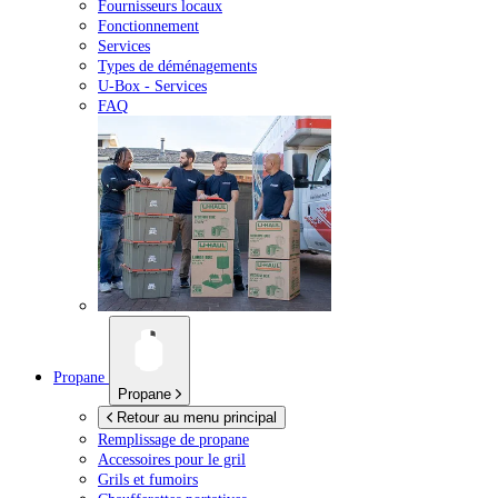
Fournisseurs locaux
Fonctionnement
Services
Types de déménagements
U-Box -
Services
FAQ
Propane
Propane
Retour au menu principal
Remplissage de propane
Accessoires pour le gril
Grils et fumoirs