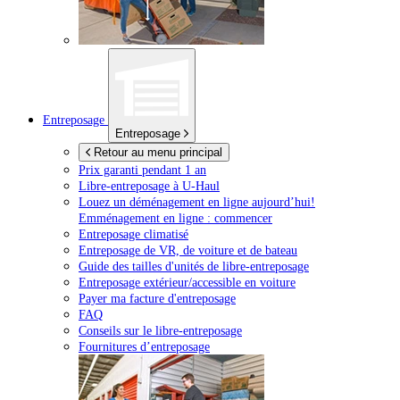
Entreposage
Entreposage
Retour au menu principal
Prix garanti pendant 1 an
Libre-entreposage à
U-Haul
Louez un déménagement en ligne aujourd’hui!
Emménagement en ligne : commencer
Entreposage climatisé
Entreposage de VR, de voiture et de bateau
Guide des tailles d'unités de libre-entreposage
Entreposage extérieur/accessible en voiture
Payer ma facture d'entreposage
FAQ
Conseils sur le libre-entreposage
Fournitures d’entreposage