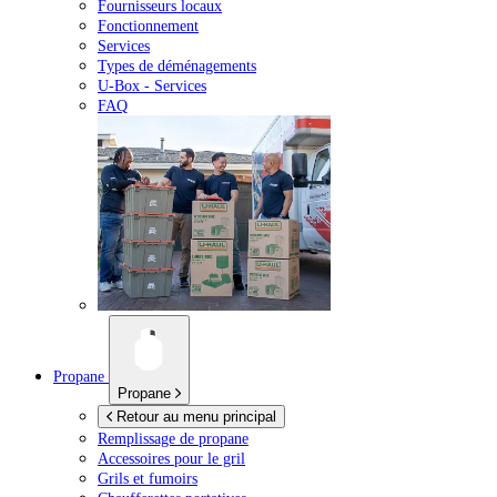
Fournisseurs locaux
Fonctionnement
Services
Types de déménagements
U-Box -
Services
FAQ
Propane
Propane
Retour au menu principal
Remplissage de propane
Accessoires pour le gril
Grils et fumoirs