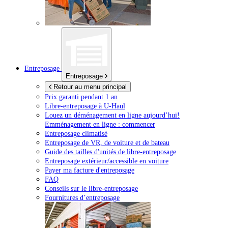
Entreposage
Entreposage
Retour au menu principal
Prix garanti pendant 1 an
Libre-entreposage à
U-Haul
Louez un déménagement en ligne aujourd’hui!
Emménagement en ligne : commencer
Entreposage climatisé
Entreposage de VR, de voiture et de bateau
Guide des tailles d'unités de libre-entreposage
Entreposage extérieur/accessible en voiture
Payer ma facture d'entreposage
FAQ
Conseils sur le libre-entreposage
Fournitures d’entreposage