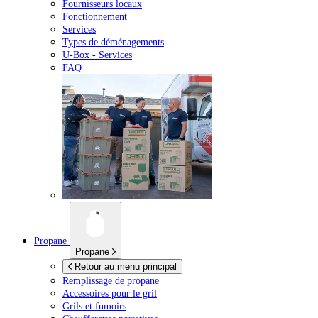
Fournisseurs locaux
Fonctionnement
Services
Types de déménagements
U-Box -
Services
FAQ
Propane
Propane
Retour au menu principal
Remplissage de propane
Accessoires pour le gril
Grils et fumoirs