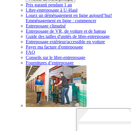
Prix garanti pendant 1 an
Libre-entreposage à
U-Haul
Louez un déménagement en ligne aujourd’hui!
Emménagement en ligne : commencer
Entreposage climatisé
Entreposage de VR, de voiture et de bateau
Guide des tailles d'unités de libre-entreposage
Entreposage extérieur/accessible en voiture
Payer ma facture d'entreposage
FAQ
Conseils sur le libre-entreposage
Fournitures d’entreposage