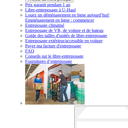
Prix garanti pendant 1 an
Libre-entreposage à
U-Haul
Louez un déménagement en ligne aujourd’hui!
Emménagement en ligne : commencer
Entreposage climatisé
Entreposage de VR, de voiture et de bateau
Guide des tailles d'unités de libre-entreposage
Entreposage extérieur/accessible en voiture
Payer ma facture d'entreposage
FAQ
Conseils sur le libre-entreposage
Fournitures d’entreposage