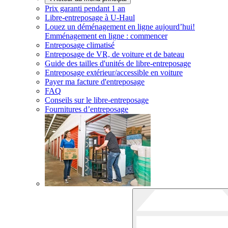
Prix garanti pendant 1 an
Libre-entreposage à
U-Haul
Louez un déménagement en ligne aujourd’hui!
Emménagement en ligne : commencer
Entreposage climatisé
Entreposage de VR, de voiture et de bateau
Guide des tailles d'unités de libre-entreposage
Entreposage extérieur/accessible en voiture
Payer ma facture d'entreposage
FAQ
Conseils sur le libre-entreposage
Fournitures d’entreposage