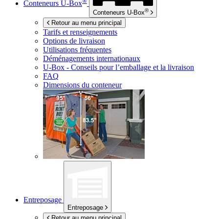
®
Conteneurs
U-Box
®
Conteneurs
U-Box
Retour au menu principal
Tarifs et renseignements
Options de livraison
Utilisations fréquentes
Déménagements internationaux
U-Box -
Conseils pour l’emballage et la livraison
FAQ
Dimensions du conteneur
Entreposage
Entreposage
Retour au menu principal