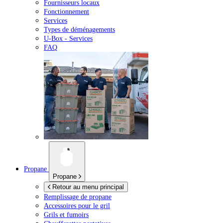
Fournisseurs locaux
Fonctionnement
Services
Types de déménagements
U-Box -
Services
FAQ
Propane
Propane
Retour au menu principal
Remplissage de propane
Accessoires pour le gril
Grils et fumoirs