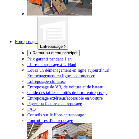
Entreposage
Entreposage
Retour au menu principal
Prix garanti pendant 1 an
Libre-entreposage à
U-Haul
Louez un déménagement en ligne aujourd’hui!
Emménagement en ligne : commencer
Entreposage climatisé
Entreposage de VR, de voiture et de bateau
Guide des tailles d'unités de libre-entreposage
Entreposage extérieur/accessible en voiture
Payer ma facture d'entreposage
FAQ
Conseils sur le libre-entreposage
Fournitures d’entreposage