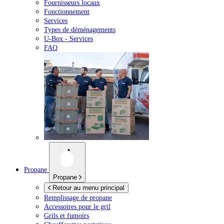
Fournisseurs locaux
Fonctionnement
Services
Types de déménagements
U-Box -
Services
FAQ
Propane
Propane
Retour au menu principal
Remplissage de propane
Accessoires pour le gril
Grils et fumoirs