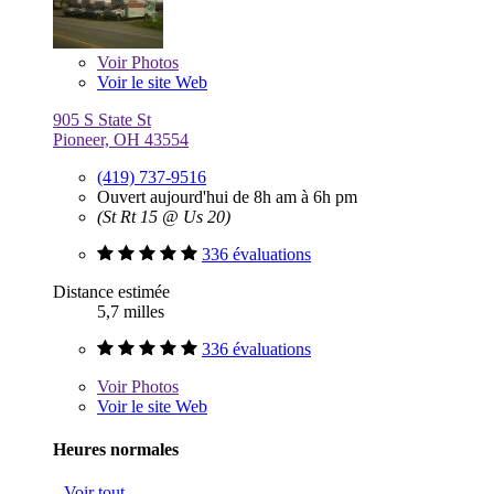
Voir
Photos
Voir le site Web
905 S State St
Pioneer, OH 43554
(419) 737-9516
Ouvert aujourd'hui de 8h am à 6h pm
(St Rt 15 @ Us 20)
336 évaluations
Distance estimée
5,7 milles
336 évaluations
Voir
Photos
Voir le site Web
Heures normales
Voir tout