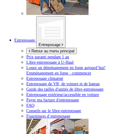
Entreposage
Entreposage
Retour au menu principal
Prix garanti pendant 1 an
Libre-entreposage à
U-Haul
Louez un déménagement en ligne aujourd’hui!
Emménagement en ligne : commencer
Entreposage climatisé
Entreposage de VR, de voiture et de bateau
Guide des tailles d'unités de libre-entreposage
Entreposage extérieur/accessible en voiture
Payer ma facture d'entreposage
FAQ
Conseils sur le libre-entreposage
Fournitures d’entreposage