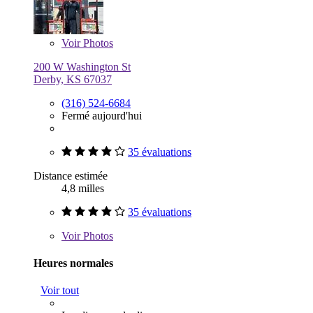
Voir
Photos
200 W Washington St
Derby, KS 67037
(316) 524-6684
Fermé aujourd'hui
35 évaluations
Distance estimée
4,8 milles
35 évaluations
Voir
Photos
Heures normales
Voir tout