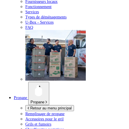
Fournisseurs locaux
Fonctionnement
Services
Types de déménagements
U-Box -
Services
FAQ
Propane
Propane
Retour au menu principal
Remplissage de propane
Accessoires pour le gril
Grils et fumoirs