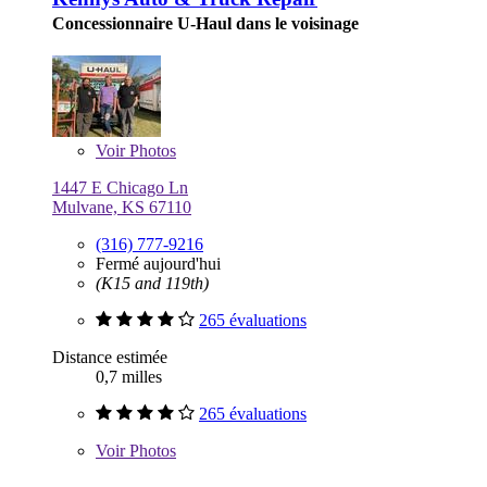
Concessionnaire U-Haul dans le voisinage
Voir
Photos
1447 E Chicago Ln
Mulvane, KS 67110
(316) 777-9216
Fermé aujourd'hui
(K15 and 119th)
265 évaluations
Distance estimée
0,7 milles
265 évaluations
Voir
Photos