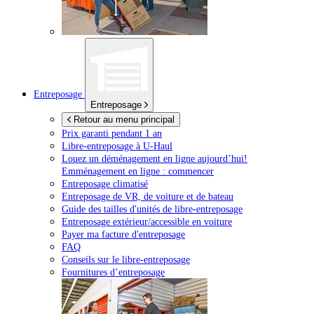
Entreposage
Entreposage
Retour au menu principal
Prix garanti pendant 1 an
Libre-entreposage à
U-Haul
Louez un déménagement en ligne aujourd’hui!
Emménagement en ligne : commencer
Entreposage climatisé
Entreposage de VR, de voiture et de bateau
Guide des tailles d'unités de libre-entreposage
Entreposage extérieur/accessible en voiture
Payer ma facture d'entreposage
FAQ
Conseils sur le libre-entreposage
Fournitures d’entreposage