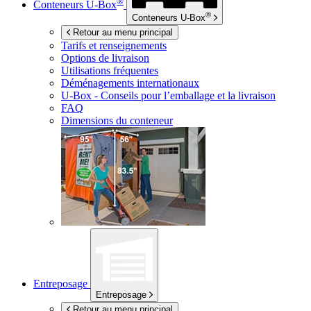
®
Conteneurs
U-Box
®
Conteneurs
U-Box
Retour au menu principal
Tarifs et renseignements
Options de livraison
Utilisations fréquentes
Déménagements internationaux
U-Box -
Conseils pour l’emballage et la livraison
FAQ
Dimensions du conteneur
Entreposage
Entreposage
Retour au menu principal