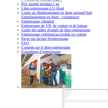
Prix garanti pendant 1 an
Libre-entreposage à
U-Haul
Louez un déménagement en ligne aujourd’hui!
Emménagement en ligne : commencer
Entreposage climatisé
Entreposage de VR, de voiture et de bateau
Guide des tailles d'unités de libre-entreposage
Entreposage extérieur/accessible en voiture
Payer ma facture d'entreposage
FAQ
Conseils sur le libre-entreposage
Fournitures d’entreposage