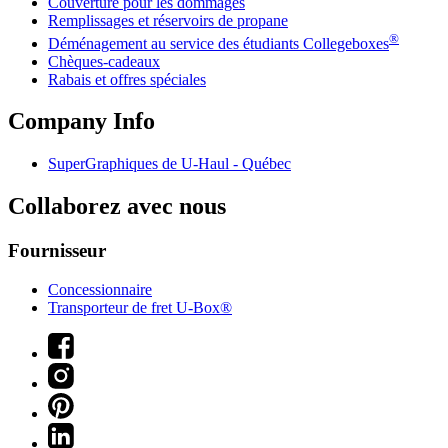
Couverture pour les dommages
Remplissages et réservoirs de propane
®
Déménagement au service des étudiants Collegeboxes
Chèques-cadeaux
Rabais et offres spéciales
Company Info
SuperGraphiques de
U-Haul
- Québec
Collaborez avec nous
Fournisseur
Concessionnaire
Transporteur de fret U-Box®