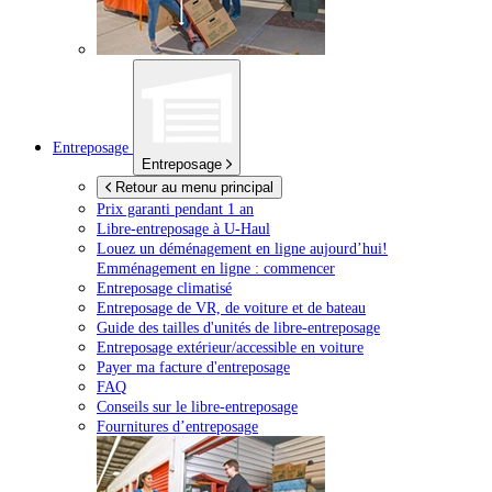
Entreposage
Entreposage
Retour au menu principal
Prix garanti pendant 1 an
Libre-entreposage à
U-Haul
Louez un déménagement en ligne aujourd’hui!
Emménagement en ligne : commencer
Entreposage climatisé
Entreposage de VR, de voiture et de bateau
Guide des tailles d'unités de libre-entreposage
Entreposage extérieur/accessible en voiture
Payer ma facture d'entreposage
FAQ
Conseils sur le libre-entreposage
Fournitures d’entreposage