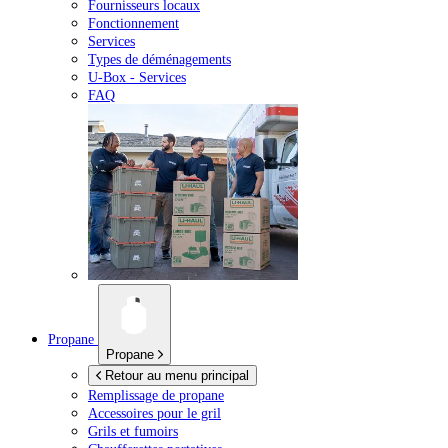
Fournisseurs locaux
Fonctionnement
Services
Types de déménagements
U-Box -
Services
FAQ
Propane
Propane
Retour au menu principal
Remplissage de propane
Accessoires pour le gril
Grils et fumoirs