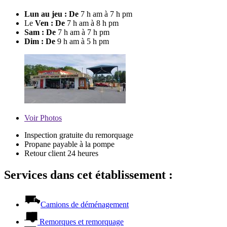
Lun au jeu : De
7 h am à 7 h pm
Le
Ven : De
7 h am à 8 h pm
Sam : De
7 h am à 7 h pm
Dim : De
9 h am à 5 h pm
Voir
Photos
Inspection gratuite du remorquage
Propane payable à la pompe
Retour client 24 heures
Services dans cet établissement :
Camions de déménagement
Remorques et remorquage