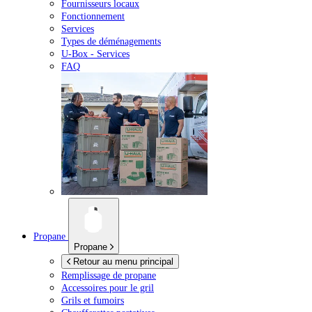
Fournisseurs locaux
Fonctionnement
Services
Types de déménagements
U-Box -
Services
FAQ
Propane
Propane
Retour au menu principal
Remplissage de propane
Accessoires pour le gril
Grils et fumoirs