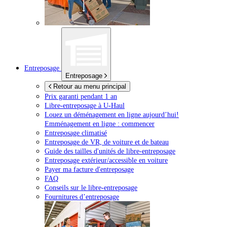
Entreposage
Entreposage
Retour au menu principal
Prix garanti pendant 1 an
Libre-entreposage à
U-Haul
Louez un déménagement en ligne aujourd’hui!
Emménagement en ligne : commencer
Entreposage climatisé
Entreposage de VR, de voiture et de bateau
Guide des tailles d'unités de libre-entreposage
Entreposage extérieur/accessible en voiture
Payer ma facture d'entreposage
FAQ
Conseils sur le libre-entreposage
Fournitures d’entreposage