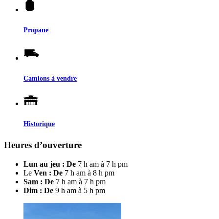
Propane
Camions à vendre
Historique
Heures d’ouverture
Lun au jeu : De
7 h am à 7 h pm
Le
Ven : De
7 h am à 8 h pm
Sam : De
7 h am à 7 h pm
Dim : De
9 h am à 5 h pm