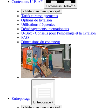
®
Conteneurs
U-Box
®
Conteneurs
U-Box
Retour au menu principal
Tarifs et renseignements
Options de livraison
Utilisations fréquentes
Déménagements internationaux
U-Box -
Conseils pour l’emballage et la livraison
FAQ
Dimensions du conteneur
Entreposage
Entreposage
Retour au menu principal