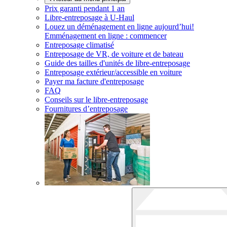
Prix garanti pendant 1 an
Libre-entreposage à
U-Haul
Louez un déménagement en ligne aujourd’hui!
Emménagement en ligne : commencer
Entreposage climatisé
Entreposage de VR, de voiture et de bateau
Guide des tailles d'unités de libre-entreposage
Entreposage extérieur/accessible en voiture
Payer ma facture d'entreposage
FAQ
Conseils sur le libre-entreposage
Fournitures d’entreposage