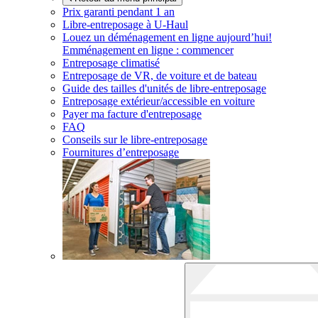
Prix garanti pendant 1 an
Libre-entreposage à
U-Haul
Louez un déménagement en ligne aujourd’hui!
Emménagement en ligne : commencer
Entreposage climatisé
Entreposage de VR, de voiture et de bateau
Guide des tailles d'unités de libre-entreposage
Entreposage extérieur/accessible en voiture
Payer ma facture d'entreposage
FAQ
Conseils sur le libre-entreposage
Fournitures d’entreposage