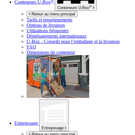
®
Conteneurs
U-Box
®
Conteneurs
U-Box
Retour au menu principal
Tarifs et renseignements
Options de livraison
Utilisations fréquentes
Déménagements internationaux
U-Box -
Conseils pour l’emballage et la livraison
FAQ
Dimensions du conteneur
Entreposage
Entreposage
Retour au menu principal