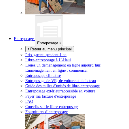
Entreposage
Entreposage
Retour au menu principal
Prix garanti pendant 1 an
Libre-entreposage à
U-Haul
Louez un déménagement en ligne aujourd’hui!
Emménagement en ligne : commencer
Entreposage climatisé
Entreposage de VR, de voiture et de bateau
Guide des tailles d'unités de libre-entreposage
Entreposage extérieur/accessible en voiture
Payer ma facture d'entreposage
FAQ
Conseils sur le libre-entreposage
Fournitures d’entreposage