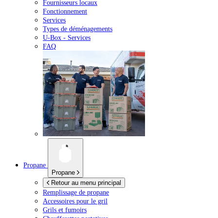
Fournisseurs locaux
Fonctionnement
Services
Types de déménagements
U-Box -
Services
FAQ
Propane
Propane
Retour au menu principal
Remplissage de propane
Accessoires pour le gril
Grils et fumoirs