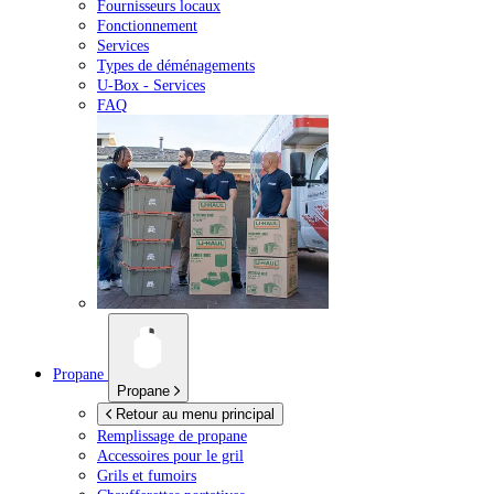
Fournisseurs locaux
Fonctionnement
Services
Types de déménagements
U-Box -
Services
FAQ
Propane
Propane
Retour au menu principal
Remplissage de propane
Accessoires pour le gril
Grils et fumoirs