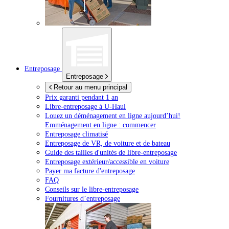
Entreposage
Entreposage
Retour au menu principal
Prix garanti pendant 1 an
Libre-entreposage à
U-Haul
Louez un déménagement en ligne aujourd’hui!
Emménagement en ligne : commencer
Entreposage climatisé
Entreposage de VR, de voiture et de bateau
Guide des tailles d'unités de libre-entreposage
Entreposage extérieur/accessible en voiture
Payer ma facture d'entreposage
FAQ
Conseils sur le libre-entreposage
Fournitures d’entreposage