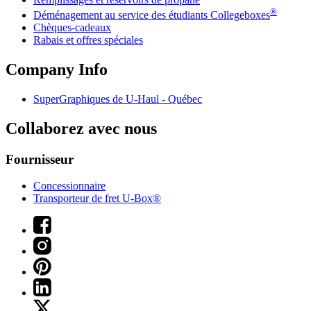
®
Déménagement au service des étudiants Collegeboxes
Chèques-cadeaux
Rabais et offres spéciales
Company Info
SuperGraphiques de
U-Haul
- Québec
Collaborez avec nous
Fournisseur
Concessionnaire
Transporteur de fret U-Box®