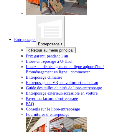
Entreposage
Entreposage
Retour au menu principal
Prix garanti pendant 1 an
Libre-entreposage à
U-Haul
Louez un déménagement en ligne aujourd’hui!
Emménagement en ligne : commencer
Entreposage climatisé
Entreposage de VR, de voiture et de bateau
Guide des tailles d'unités de libre-entreposage
Entreposage extérieur/accessible en voiture
Payer ma facture d'entreposage
FAQ
Conseils sur le libre-entreposage
Fournitures d’entreposage