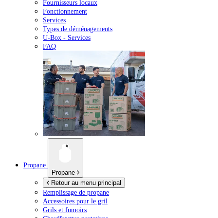
Fournisseurs locaux
Fonctionnement
Services
Types de déménagements
U-Box -
Services
FAQ
Propane
Propane
Retour au menu principal
Remplissage de propane
Accessoires pour le gril
Grils et fumoirs