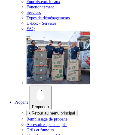
Fournisseurs locaux
Fonctionnement
Services
Types de déménagements
U-Box -
Services
FAQ
Propane
Propane
Retour au menu principal
Remplissage de propane
Accessoires pour le gril
Grils et fumoirs