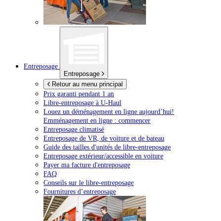
Entreposage
Entreposage
Retour au menu principal
Prix garanti pendant 1 an
Libre-entreposage à
U-Haul
Louez un déménagement en ligne aujourd’hui!
Emménagement en ligne : commencer
Entreposage climatisé
Entreposage de VR, de voiture et de bateau
Guide des tailles d'unités de libre-entreposage
Entreposage extérieur/accessible en voiture
Payer ma facture d'entreposage
FAQ
Conseils sur le libre-entreposage
Fournitures d’entreposage