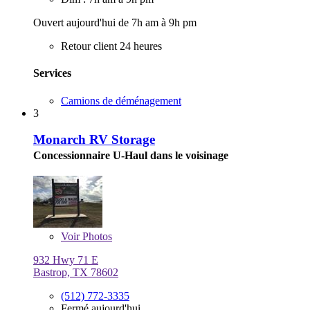
Ouvert aujourd'hui de 7h am à 9h pm
Retour client 24 heures
Services
Camions de déménagement
3
Monarch RV Storage
Concessionnaire U-Haul dans le voisinage
Voir
Photos
932 Hwy 71 E
Bastrop, TX 78602
(512) 772-3335
Fermé aujourd'hui