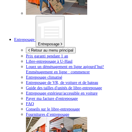
Entreposage
Entreposage
Retour au menu principal
Prix garanti pendant 1 an
Libre-entreposage à
U-Haul
Louez un déménagement en ligne aujourd’hui!
Emménagement en ligne : commencer
Entreposage climatisé
Entreposage de VR, de voiture et de bateau
Guide des tailles d'unités de libre-entreposage
Entreposage extérieur/accessible en voiture
Payer ma facture d'entreposage
FAQ
Conseils sur le libre-entreposage
Fournitures d’entreposage