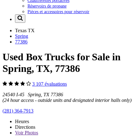
Chaufferettes portatives
Réservoirs de propane
Pièces et accessoires pour réservoir
Texas
TX
Spring
77386
Used Box Trucks for Sale in
Spring, TX, 77386
3 107 évaluations
24540 I-45 Spring, TX 77386
(24 hour access - outside units and designated interior halls only)
(281) 364-7913
Heures
Directions
Voir
Photos