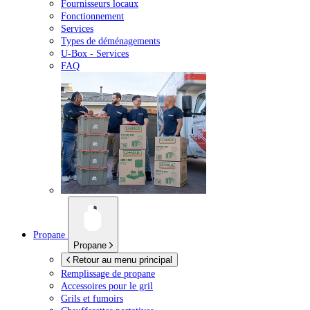
Fournisseurs locaux
Fonctionnement
Services
Types de déménagements
U-Box -
Services
FAQ
Propane
Propane
Retour au menu principal
Remplissage de propane
Accessoires pour le gril
Grils et fumoirs