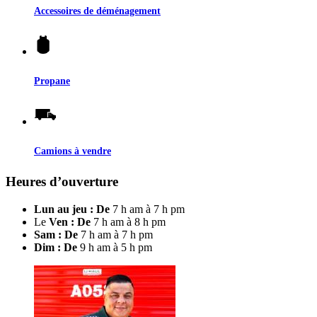
Accessoires de déménagement
Propane
Camions à vendre
Heures d’ouverture
Lun au jeu : De
7 h am à 7 h pm
Le
Ven : De
7 h am à 8 h pm
Sam : De
7 h am à 7 h pm
Dim : De
9 h am à 5 h pm