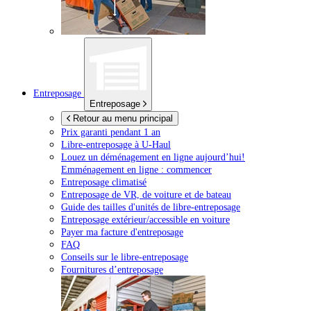
Entreposage
Entreposage
Retour au menu principal
Prix garanti pendant 1 an
Libre-entreposage à
U-Haul
Louez un déménagement en ligne aujourd’hui!
Emménagement en ligne : commencer
Entreposage climatisé
Entreposage de VR, de voiture et de bateau
Guide des tailles d'unités de libre-entreposage
Entreposage extérieur/accessible en voiture
Payer ma facture d'entreposage
FAQ
Conseils sur le libre-entreposage
Fournitures d’entreposage