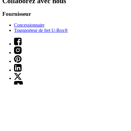
Collaborez avec nous
Fournisseur
Concessionnaire
Transporteur de fret U-Box®
Web Team Associates, Inc., propriétaire et exploitant du site Web.
Copyright © 2026
U-Haul
International, Inc.
Tous droits réservés.
Les marques de commerce et droits d'auteur de
U-Haul International, Inc. sont utilisés sous licence par Web Team
Associates, Inc.
®
Air-Cushioned Ride