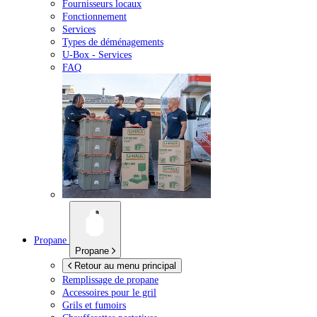
Fournisseurs locaux
Fonctionnement
Services
Types de déménagements
U-Box -
Services
FAQ
Propane
Propane
Retour au menu principal
Remplissage de propane
Accessoires pour le gril
Grils et fumoirs