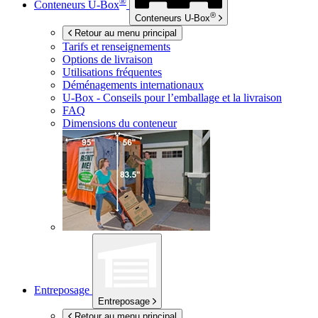
®
Conteneurs
U-Box
®
Conteneurs
U-Box
Retour au menu principal
Tarifs et renseignements
Options de livraison
Utilisations fréquentes
Déménagements internationaux
U-Box -
Conseils pour l’emballage et la livraison
FAQ
Dimensions du conteneur
Entreposage
Entreposage
Retour au menu principal