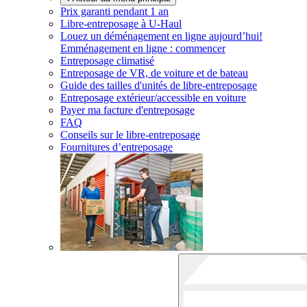
Prix garanti pendant 1 an
Libre-entreposage à
U-Haul
Louez un déménagement en ligne aujourd’hui!
Emménagement en ligne : commencer
Entreposage climatisé
Entreposage de VR, de voiture et de bateau
Guide des tailles d'unités de libre-entreposage
Entreposage extérieur/accessible en voiture
Payer ma facture d'entreposage
FAQ
Conseils sur le libre-entreposage
Fournitures d’entreposage