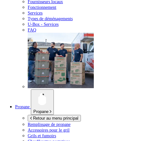
Fournisseurs locaux
Fonctionnement
Services
Types de déménagements
U-Box -
Services
FAQ
Propane
Propane
Retour au menu principal
Remplissage de propane
Accessoires pour le gril
Grils et fumoirs