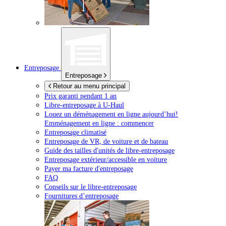
Entreposage
Entreposage
Retour au menu principal
Prix garanti pendant 1 an
Libre-entreposage à
U-Haul
Louez un déménagement en ligne aujourd’hui!
Emménagement en ligne : commencer
Entreposage climatisé
Entreposage de VR, de voiture et de bateau
Guide des tailles d'unités de libre-entreposage
Entreposage extérieur/accessible en voiture
Payer ma facture d'entreposage
FAQ
Conseils sur le libre-entreposage
Fournitures d’entreposage