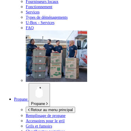
Fournisseurs locaux
Fonctionnement
Services
Types de déménagements
U-Box -
Services
FAQ
Propane
Propane
Retour au menu principal
Remplissage de propane
Accessoires pour le gril
Grils et fumoirs