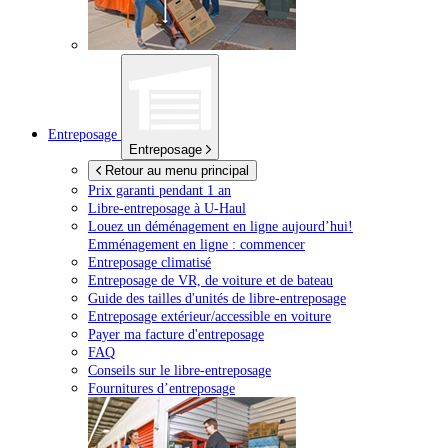
Entreposage
Entreposage
Retour au menu principal
Prix garanti pendant 1 an
Libre-entreposage à
U-Haul
Louez un déménagement en ligne aujourd’hui!
Emménagement en ligne : commencer
Entreposage climatisé
Entreposage de VR, de voiture et de bateau
Guide des tailles d'unités de libre-entreposage
Entreposage extérieur/accessible en voiture
Payer ma facture d'entreposage
FAQ
Conseils sur le libre-entreposage
Fournitures d’entreposage