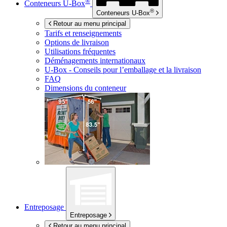
®
Conteneurs
U-Box
®
Conteneurs
U-Box
Retour au menu principal
Tarifs et renseignements
Options de livraison
Utilisations fréquentes
Déménagements internationaux
U-Box -
Conseils pour l’emballage et la livraison
FAQ
Dimensions du conteneur
Entreposage
Entreposage
Retour au menu principal