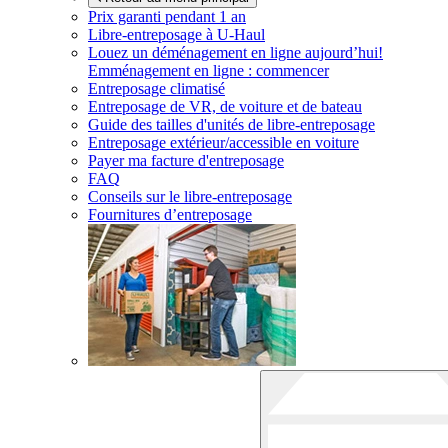
Prix garanti pendant 1 an
Libre-entreposage à
U-Haul
Louez un déménagement en ligne aujourd’hui!
Emménagement en ligne : commencer
Entreposage climatisé
Entreposage de VR, de voiture et de bateau
Guide des tailles d'unités de libre-entreposage
Entreposage extérieur/accessible en voiture
Payer ma facture d'entreposage
FAQ
Conseils sur le libre-entreposage
Fournitures d’entreposage