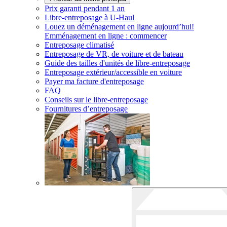
Prix garanti pendant 1 an
Libre-entreposage à
U-Haul
Louez un déménagement en ligne aujourd’hui!
Emménagement en ligne : commencer
Entreposage climatisé
Entreposage de VR, de voiture et de bateau
Guide des tailles d'unités de libre-entreposage
Entreposage extérieur/accessible en voiture
Payer ma facture d'entreposage
FAQ
Conseils sur le libre-entreposage
Fournitures d’entreposage