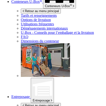
®
Conteneurs
U-Box
®
Conteneurs
U-Box
Retour au menu principal
Tarifs et renseignements
Options de livraison
Utilisations fréquentes
Déménagements internationaux
U-Box -
Conseils pour l’emballage et la livraison
FAQ
Dimensions du conteneur
Entreposage
Entreposage
Retour au menu principal