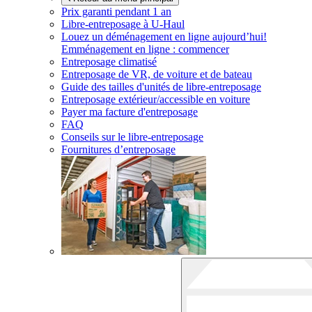
Prix garanti pendant 1 an
Libre-entreposage à
U-Haul
Louez un déménagement en ligne aujourd’hui!
Emménagement en ligne : commencer
Entreposage climatisé
Entreposage de VR, de voiture et de bateau
Guide des tailles d'unités de libre-entreposage
Entreposage extérieur/accessible en voiture
Payer ma facture d'entreposage
FAQ
Conseils sur le libre-entreposage
Fournitures d’entreposage