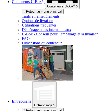
®
Conteneurs
U-Box
®
Conteneurs
U-Box
Retour au menu principal
Tarifs et renseignements
Options de livraison
Utilisations fréquentes
Déménagements internationaux
U-Box -
Conseils pour l’emballage et la livraison
FAQ
Dimensions du conteneur
Entreposage
Entreposage
Retour au menu principal