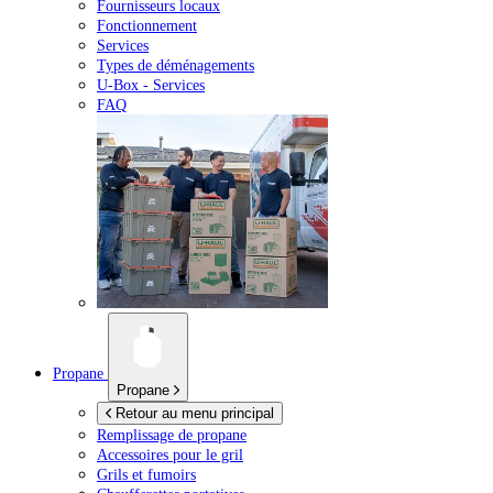
Fournisseurs locaux
Fonctionnement
Services
Types de déménagements
U-Box -
Services
FAQ
Propane
Propane
Retour au menu principal
Remplissage de propane
Accessoires pour le gril
Grils et fumoirs