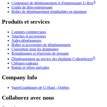
®
Conteneurs de déménagement et d'entreposage
U-Box
Unités de libre-entreposage
Boîtes de déménagement réutilisables en plastique
Produits et services
Comptes commerciaux
Attaches et accessoires
Aides-déménageurs
Boîtes et accessoires de déménagement
Couverture pour les dommages
Remplissages et réservoirs de propane
®
Déménagement au service des étudiants Collegeboxes
Chèques-cadeaux
Rabais et offres spéciales
Company Info
SuperGraphiques de
U-Haul
- Québec
Collaborez avec nous