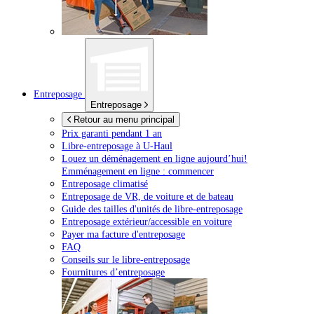
Entreposage
Entreposage
Retour au menu principal
Prix garanti pendant 1 an
Libre-entreposage à
U-Haul
Louez un déménagement en ligne aujourd’hui!
Emménagement en ligne : commencer
Entreposage climatisé
Entreposage de VR, de voiture et de bateau
Guide des tailles d'unités de libre-entreposage
Entreposage extérieur/accessible en voiture
Payer ma facture d'entreposage
FAQ
Conseils sur le libre-entreposage
Fournitures d’entreposage