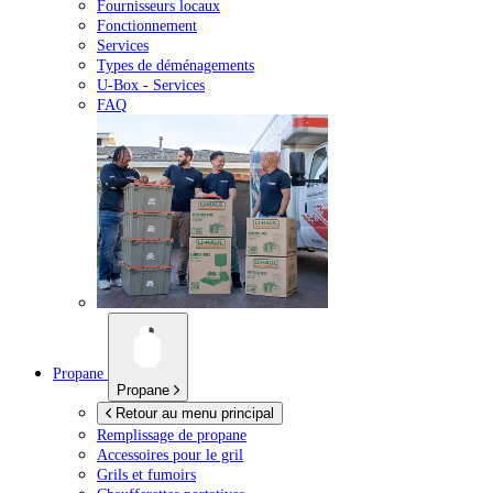
Fournisseurs locaux
Fonctionnement
Services
Types de déménagements
U-Box -
Services
FAQ
Propane
Propane
Retour au menu principal
Remplissage de propane
Accessoires pour le gril
Grils et fumoirs