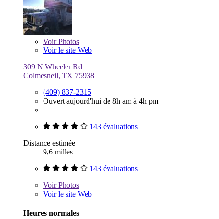
Voir
Photos
Voir le site Web
309 N Wheeler Rd
Colmesneil, TX 75938
(409) 837-2315
Ouvert aujourd'hui de 8h am à 4h pm
143 évaluations
Distance estimée
9,6 milles
143 évaluations
Voir
Photos
Voir le site Web
Heures normales