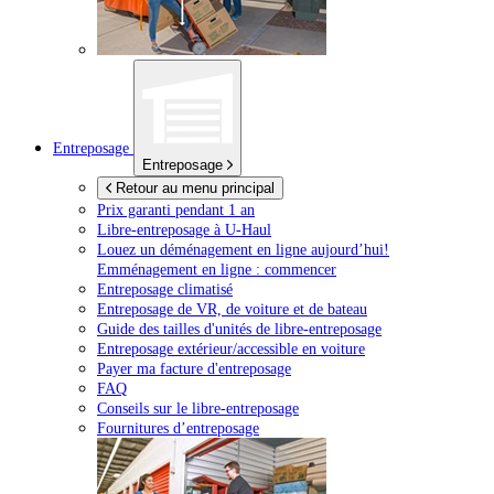
Entreposage
Entreposage
Retour au menu principal
Prix garanti pendant 1 an
Libre-entreposage à
U-Haul
Louez un déménagement en ligne aujourd’hui!
Emménagement en ligne : commencer
Entreposage climatisé
Entreposage de VR, de voiture et de bateau
Guide des tailles d'unités de libre-entreposage
Entreposage extérieur/accessible en voiture
Payer ma facture d'entreposage
FAQ
Conseils sur le libre-entreposage
Fournitures d’entreposage