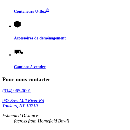
®
Conteneurs
U-Box
Accessoires de déménagement
Camions à vendre
Pour nous contacter
(914) 965-0001
937 Saw Mill River Rd
Yonkers, NY 10710
Estimated Distance:
(across from Homefield Bowl)