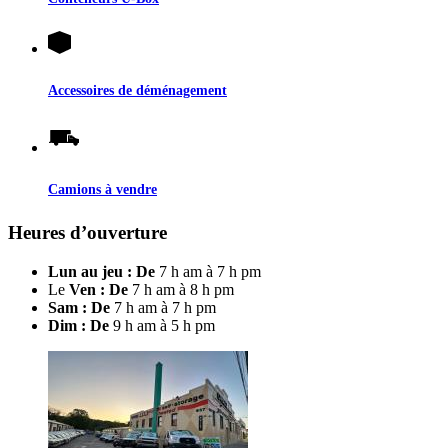
Accessoires de déménagement
Camions à vendre
Heures d’ouverture
Lun au jeu : De
7 h am à 7 h pm
Le
Ven : De
7 h am à 8 h pm
Sam : De
7 h am à 7 h pm
Dim : De
9 h am à 5 h pm