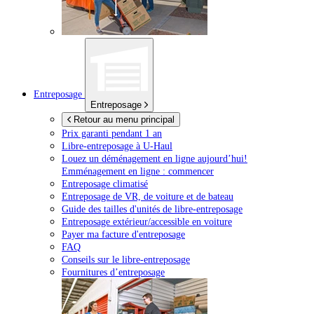
Entreposage
Entreposage
Retour au menu principal
Prix garanti pendant 1 an
Libre-entreposage à
U-Haul
Louez un déménagement en ligne aujourd’hui!
Emménagement en ligne : commencer
Entreposage climatisé
Entreposage de VR, de voiture et de bateau
Guide des tailles d'unités de libre-entreposage
Entreposage extérieur/accessible en voiture
Payer ma facture d'entreposage
FAQ
Conseils sur le libre-entreposage
Fournitures d’entreposage