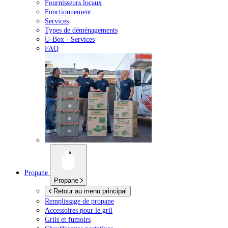
Fournisseurs locaux
Fonctionnement
Services
Types de déménagements
U-Box -
Services
FAQ
Propane
Propane
Retour au menu principal
Remplissage de propane
Accessoires pour le gril
Grils et fumoirs