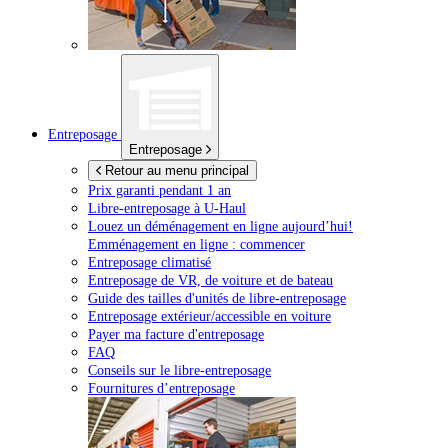
Entreposage
Entreposage
Retour au menu principal
Prix garanti pendant 1 an
Libre-entreposage à
U-Haul
Louez un déménagement en ligne aujourd’hui!
Emménagement en ligne : commencer
Entreposage climatisé
Entreposage de VR, de voiture et de bateau
Guide des tailles d'unités de libre-entreposage
Entreposage extérieur/accessible en voiture
Payer ma facture d'entreposage
FAQ
Conseils sur le libre-entreposage
Fournitures d’entreposage