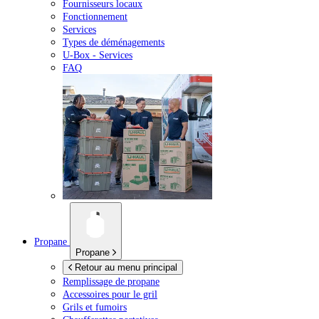
Fournisseurs locaux
Fonctionnement
Services
Types de déménagements
U-Box -
Services
FAQ
Propane
Propane
Retour au menu principal
Remplissage de propane
Accessoires pour le gril
Grils et fumoirs