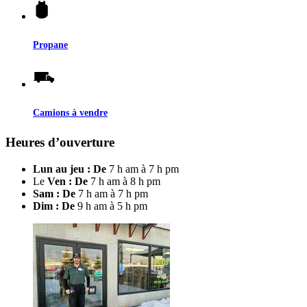
Propane
Camions à vendre
Heures d’ouverture
Lun au jeu : De
7 h am à 7 h pm
Le
Ven : De
7 h am à 8 h pm
Sam : De
7 h am à 7 h pm
Dim : De
9 h am à 5 h pm