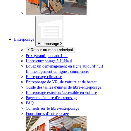
Entreposage
Entreposage
Retour au menu principal
Prix garanti pendant 1 an
Libre-entreposage à
U-Haul
Louez un déménagement en ligne aujourd’hui!
Emménagement en ligne : commencer
Entreposage climatisé
Entreposage de VR, de voiture et de bateau
Guide des tailles d'unités de libre-entreposage
Entreposage extérieur/accessible en voiture
Payer ma facture d'entreposage
FAQ
Conseils sur le libre-entreposage
Fournitures d’entreposage