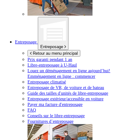
Entreposage
Entreposage
Retour au menu principal
Prix garanti pendant 1 an
Libre-entreposage à
U-Haul
Louez un déménagement en ligne aujourd’hui!
Emménagement en ligne : commencer
Entreposage climatisé
Entreposage de VR, de voiture et de bateau
Guide des tailles d'unités de libre-entreposage
Entreposage extérieur/accessible en voiture
Payer ma facture d'entreposage
FAQ
Conseils sur le libre-entreposage
Fournitures d’entreposage