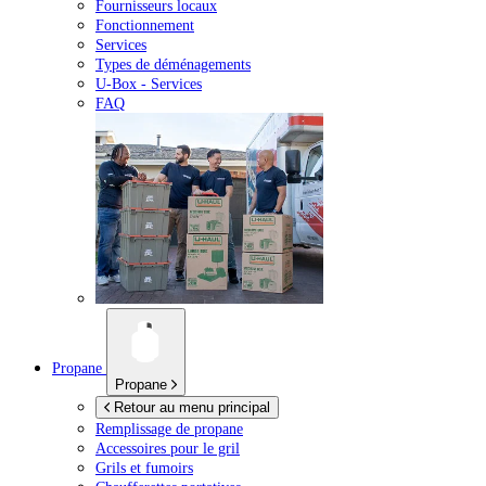
Fournisseurs locaux
Fonctionnement
Services
Types de déménagements
U-Box -
Services
FAQ
Propane
Propane
Retour au menu principal
Remplissage de propane
Accessoires pour le gril
Grils et fumoirs