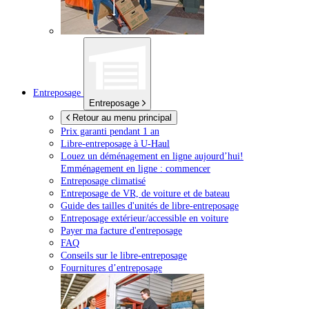
Entreposage
Entreposage
Retour au menu principal
Prix garanti pendant 1 an
Libre-entreposage à
U-Haul
Louez un déménagement en ligne aujourd’hui!
Emménagement en ligne : commencer
Entreposage climatisé
Entreposage de VR, de voiture et de bateau
Guide des tailles d'unités de libre-entreposage
Entreposage extérieur/accessible en voiture
Payer ma facture d'entreposage
FAQ
Conseils sur le libre-entreposage
Fournitures d’entreposage