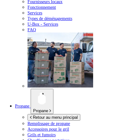
Fournisseurs locaux
Fonctionnement
Services
Types de déménagements
U-Box -
Services
FAQ
Propane
Propane
Retour au menu principal
Remplissage de propane
Accessoires pour le gril
Grils et fumoirs