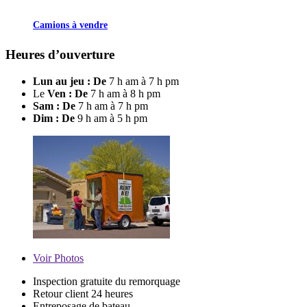
Camions à vendre
Heures d’ouverture
Lun au jeu : De
7 h am à 7 h pm
Le
Ven : De
7 h am à 8 h pm
Sam : De
7 h am à 7 h pm
Dim : De
9 h am à 5 h pm
Voir
Photos
Inspection gratuite du remorquage
Retour client 24 heures
Entreposage de bateau