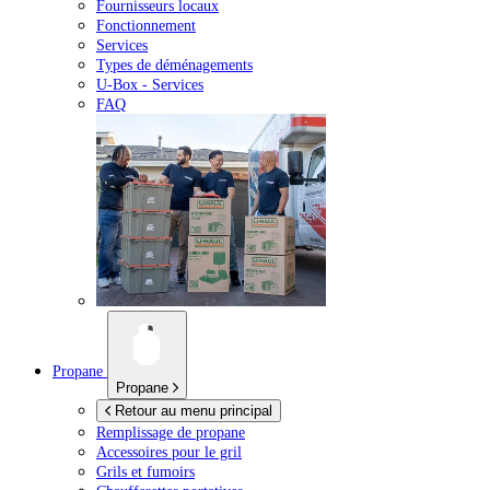
Fournisseurs locaux
Fonctionnement
Services
Types de déménagements
U-Box -
Services
FAQ
Propane
Propane
Retour au menu principal
Remplissage de propane
Accessoires pour le gril
Grils et fumoirs