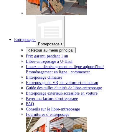
Entreposage
Entreposage
Retour au menu principal
Prix garanti pendant 1 an
Libre-entreposage à
U-Haul
Louez un déménagement en ligne aujourd’hui!
Emménagement en ligne : commencer
Entreposage climatisé
Entreposage de VR, de voiture et de bateau
Guide des tailles d'unités de libre-entreposage
Entreposage extérieur/accessible en voiture
Payer ma facture d'entreposage
FAQ
Conseils sur le libre-entreposage
Fournitures d’entreposage