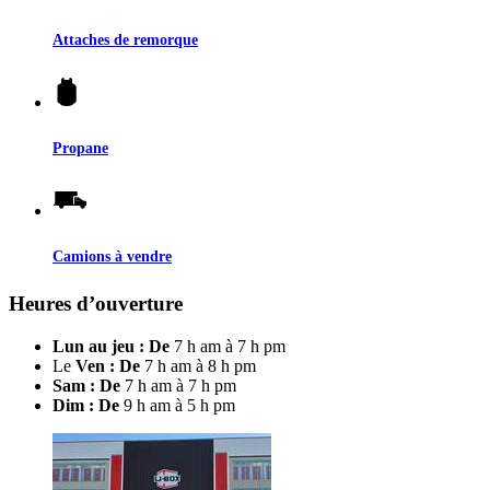
Attaches de remorque
Propane
Camions à vendre
Heures d’ouverture
Lun au jeu : De
7 h am à 7 h pm
Le
Ven : De
7 h am à 8 h pm
Sam : De
7 h am à 7 h pm
Dim : De
9 h am à 5 h pm