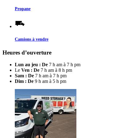
Propane
Camions à vendre
Heures d’ouverture
Lun au jeu : De
7 h am à 7 h pm
Le
Ven : De
7 h am à 8 h pm
Sam : De
7 h am à 7 h pm
Dim : De
9 h am à 5 h pm