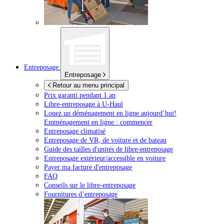
Entreposage
Entreposage
Retour au menu principal
Prix garanti pendant 1 an
Libre-entreposage à
U-Haul
Louez un déménagement en ligne aujourd’hui!
Emménagement en ligne : commencer
Entreposage climatisé
Entreposage de VR, de voiture et de bateau
Guide des tailles d'unités de libre-entreposage
Entreposage extérieur/accessible en voiture
Payer ma facture d'entreposage
FAQ
Conseils sur le libre-entreposage
Fournitures d’entreposage