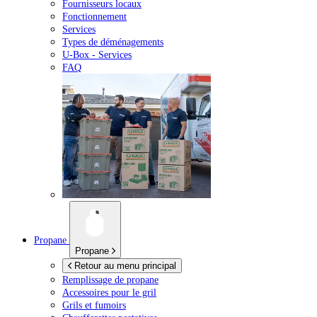
Fournisseurs locaux
Fonctionnement
Services
Types de déménagements
U-Box -
Services
FAQ
Propane
Propane
Retour au menu principal
Remplissage de propane
Accessoires pour le gril
Grils et fumoirs