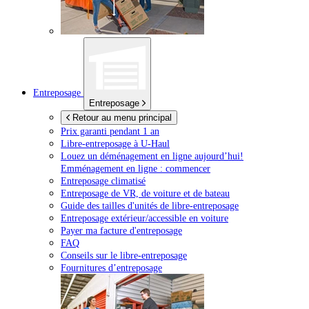
Entreposage
Entreposage
Retour au menu principal
Prix garanti pendant 1 an
Libre-entreposage à
U-Haul
Louez un déménagement en ligne aujourd’hui!
Emménagement en ligne : commencer
Entreposage climatisé
Entreposage de VR, de voiture et de bateau
Guide des tailles d'unités de libre-entreposage
Entreposage extérieur/accessible en voiture
Payer ma facture d'entreposage
FAQ
Conseils sur le libre-entreposage
Fournitures d’entreposage