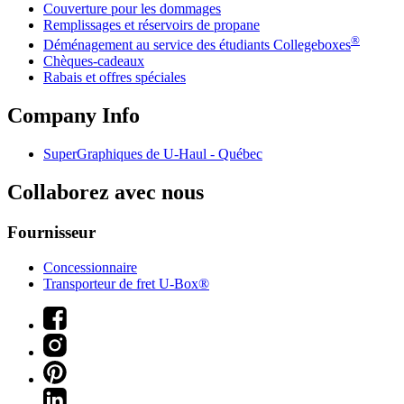
Couverture pour les dommages
Remplissages et réservoirs de propane
®
Déménagement au service des étudiants Collegeboxes
Chèques-cadeaux
Rabais et offres spéciales
Company Info
SuperGraphiques de
U-Haul
- Québec
Collaborez avec nous
Fournisseur
Concessionnaire
Transporteur de fret U-Box®