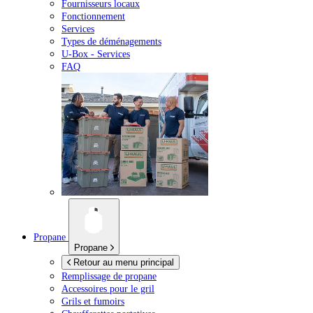
Fournisseurs locaux
Fonctionnement
Services
Types de déménagements
U-Box -
Services
FAQ
Propane
Propane
Retour au menu principal
Remplissage de propane
Accessoires pour le gril
Grils et fumoirs