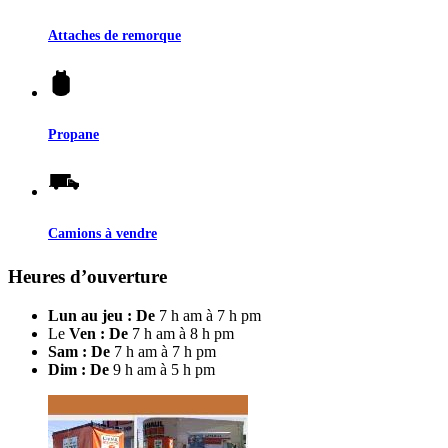
Attaches de remorque
Propane
Camions à vendre
Heures d’ouverture
Lun au jeu : De
7 h am à 7 h pm
Le
Ven : De
7 h am à 8 h pm
Sam : De
7 h am à 7 h pm
Dim : De
9 h am à 5 h pm