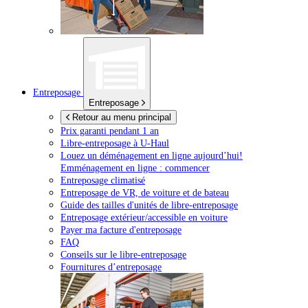
Entreposage
Entreposage
Retour au menu principal
Prix garanti pendant 1 an
Libre-entreposage à
U-Haul
Louez un déménagement en ligne aujourd’hui!
Emménagement en ligne : commencer
Entreposage climatisé
Entreposage de VR, de voiture et de bateau
Guide des tailles d'unités de libre-entreposage
Entreposage extérieur/accessible en voiture
Payer ma facture d'entreposage
FAQ
Conseils sur le libre-entreposage
Fournitures d’entreposage