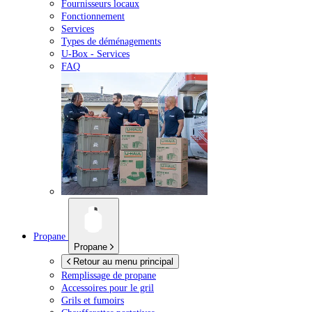
Fournisseurs locaux
Fonctionnement
Services
Types de déménagements
U-Box -
Services
FAQ
Propane
Propane
Retour au menu principal
Remplissage de propane
Accessoires pour le gril
Grils et fumoirs