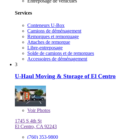
Entreposage de véhicules
Services
Conteneurs U-Box
Camions de déménagement
Remorques et remorquage
Attaches de remorque
Libre-entreposage
Solde de camions et de remorques
Accessoires de déménagement
3
U-Haul Moving & Storage of El Centro
Voir
Photos
1745 S 4th St
El Centro, CA 92243
(760) 353-9800