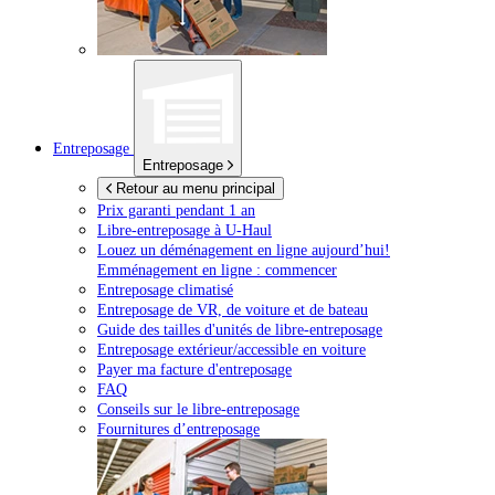
Entreposage
Entreposage
Retour au menu principal
Prix garanti pendant 1 an
Libre-entreposage à
U-Haul
Louez un déménagement en ligne aujourd’hui!
Emménagement en ligne : commencer
Entreposage climatisé
Entreposage de VR, de voiture et de bateau
Guide des tailles d'unités de libre-entreposage
Entreposage extérieur/accessible en voiture
Payer ma facture d'entreposage
FAQ
Conseils sur le libre-entreposage
Fournitures d’entreposage