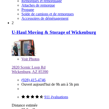
Remorques et remorquage
Attaches de remorque
Propane
Solde de camions et de remorques
Accessoires de déménagement
2
U-Haul Moving & Storage of Wickenburg
Voir
Photos
2820 Scenic Loop Rd
Wickenburg, AZ 85390
(928) 415-4746
Ouvert aujourd'hui de 9h am à 5h pm
911 évaluations
Distance estimée