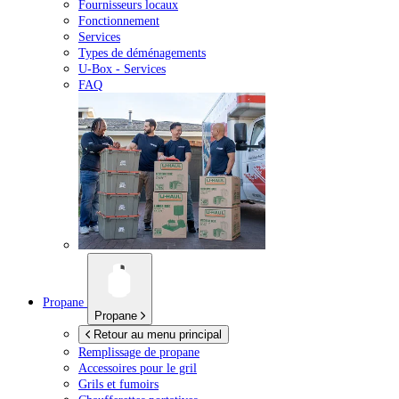
Fournisseurs locaux
Fonctionnement
Services
Types de déménagements
U-Box -
Services
FAQ
Propane
Propane
Retour au menu principal
Remplissage de propane
Accessoires pour le gril
Grils et fumoirs