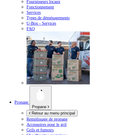
Fournisseurs locaux
Fonctionnement
Services
Types de déménagements
U-Box -
Services
FAQ
Propane
Propane
Retour au menu principal
Remplissage de propane
Accessoires pour le gril
Grils et fumoirs