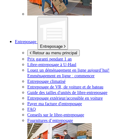
Entreposage
Entreposage
Retour au menu principal
Prix garanti pendant 1 an
Libre-entreposage à
U-Haul
Louez un déménagement en ligne aujourd’hui!
Emménagement en ligne : commencer
Entreposage climatisé
Entreposage de VR, de voiture et de bateau
Guide des tailles d'unités de libre-entreposage
Entreposage extérieur/accessible en voiture
Payer ma facture d'entreposage
FAQ
Conseils sur le libre-entreposage
Fournitures d’entreposage