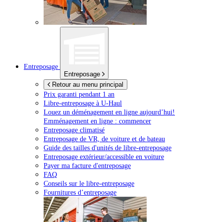
Entreposage
Entreposage
Retour au menu principal
Prix garanti pendant 1 an
Libre-entreposage à
U-Haul
Louez un déménagement en ligne aujourd’hui!
Emménagement en ligne : commencer
Entreposage climatisé
Entreposage de VR, de voiture et de bateau
Guide des tailles d'unités de libre-entreposage
Entreposage extérieur/accessible en voiture
Payer ma facture d'entreposage
FAQ
Conseils sur le libre-entreposage
Fournitures d’entreposage