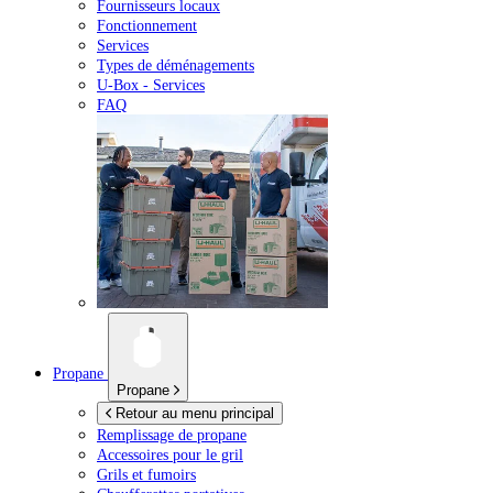
Fournisseurs locaux
Fonctionnement
Services
Types de déménagements
U-Box -
Services
FAQ
Propane
Propane
Retour au menu principal
Remplissage de propane
Accessoires pour le gril
Grils et fumoirs