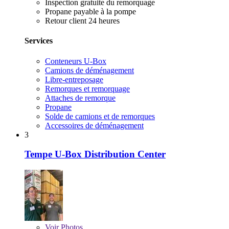
Inspection gratuite du remorquage
Propane payable à la pompe
Retour client 24 heures
Services
Conteneurs U-Box
Camions de déménagement
Libre-entreposage
Remorques et remorquage
Attaches de remorque
Propane
Solde de camions et de remorques
Accessoires de déménagement
3
Tempe U-Box Distribution Center
Voir
Photos