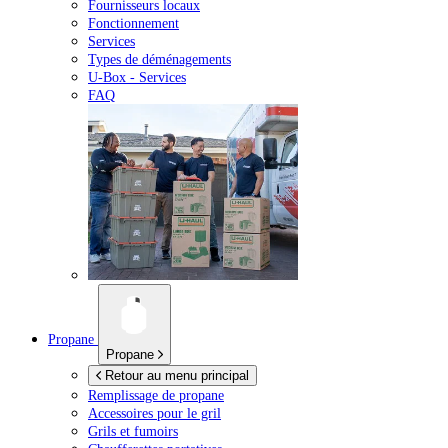
Fournisseurs locaux
Fonctionnement
Services
Types de déménagements
U-Box -
Services
FAQ
Propane
Propane
Retour au menu principal
Remplissage de propane
Accessoires pour le gril
Grils et fumoirs