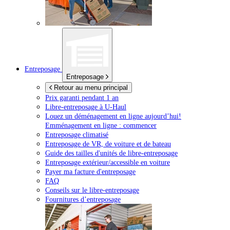
Entreposage
Entreposage
Retour au menu principal
Prix garanti pendant 1 an
Libre-entreposage à
U-Haul
Louez un déménagement en ligne aujourd’hui!
Emménagement en ligne : commencer
Entreposage climatisé
Entreposage de VR, de voiture et de bateau
Guide des tailles d'unités de libre-entreposage
Entreposage extérieur/accessible en voiture
Payer ma facture d'entreposage
FAQ
Conseils sur le libre-entreposage
Fournitures d’entreposage