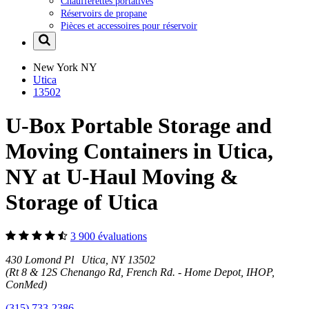
Chaufferettes portatives
Réservoirs de propane
Pièces et accessoires pour réservoir
New York
NY
Utica
13502
U-Box Portable Storage and
Moving Containers in Utica,
NY at U-Haul Moving &
Storage of Utica
3 900 évaluations
430 Lomond Pl Utica, NY 13502
(Rt 8 & 12S Chenango Rd, French Rd. - Home Depot, IHOP,
ConMed)
(315) 733-2386