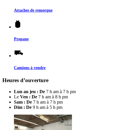
Attaches de remorque
Propane
Camions à vendre
Heures d’ouverture
Lun au jeu : De
7 h am à 7 h pm
Le
Ven : De
7 h am à 8 h pm
Sam : De
7 h am à 7 h pm
Dim : De
9 h am à 5 h pm