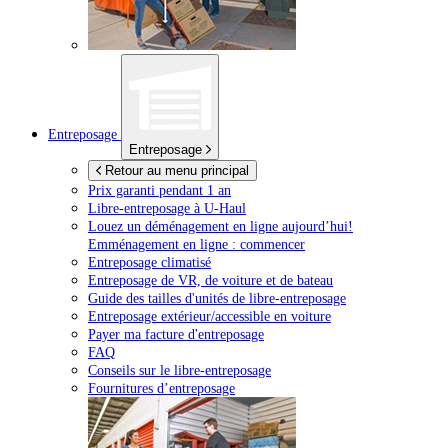
Entreposage
Entreposage
Retour au menu principal
Prix garanti pendant 1 an
Libre-entreposage à
U-Haul
Louez un déménagement en ligne aujourd’hui!
Emménagement en ligne : commencer
Entreposage climatisé
Entreposage de VR, de voiture et de bateau
Guide des tailles d'unités de libre-entreposage
Entreposage extérieur/accessible en voiture
Payer ma facture d'entreposage
FAQ
Conseils sur le libre-entreposage
Fournitures d’entreposage