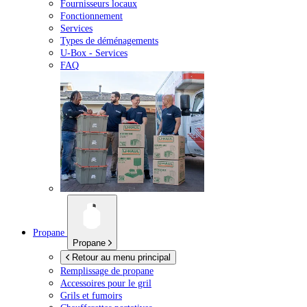
Fournisseurs locaux
Fonctionnement
Services
Types de déménagements
U-Box -
Services
FAQ
Propane
Propane
Retour au menu principal
Remplissage de propane
Accessoires pour le gril
Grils et fumoirs