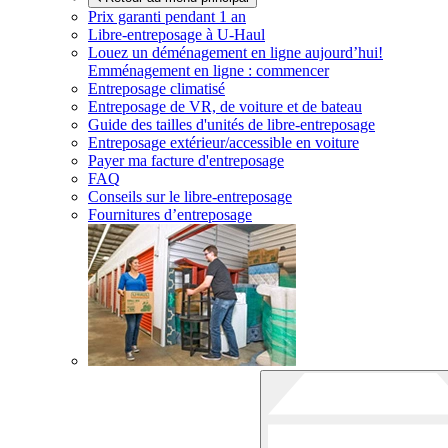
Prix garanti pendant 1 an
Libre-entreposage à
U-Haul
Louez un déménagement en ligne aujourd’hui!
Emménagement en ligne : commencer
Entreposage climatisé
Entreposage de VR, de voiture et de bateau
Guide des tailles d'unités de libre-entreposage
Entreposage extérieur/accessible en voiture
Payer ma facture d'entreposage
FAQ
Conseils sur le libre-entreposage
Fournitures d’entreposage