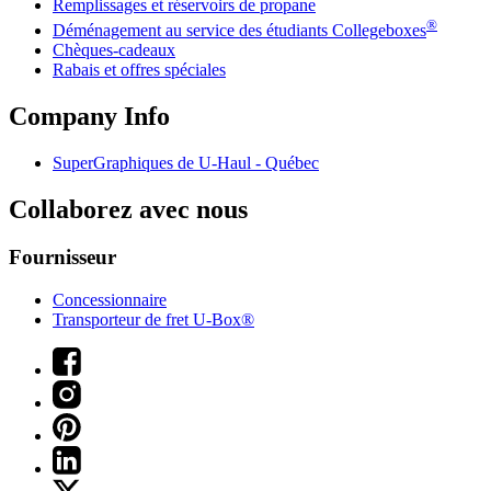
Remplissages et réservoirs de propane
®
Déménagement au service des étudiants Collegeboxes
Chèques-cadeaux
Rabais et offres spéciales
Company Info
SuperGraphiques de
U-Haul
- Québec
Collaborez avec nous
Fournisseur
Concessionnaire
Transporteur de fret U-Box®