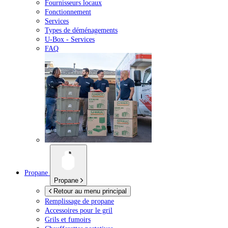
Fournisseurs locaux
Fonctionnement
Services
Types de déménagements
U-Box -
Services
FAQ
Propane
Propane
Retour au menu principal
Remplissage de propane
Accessoires pour le gril
Grils et fumoirs