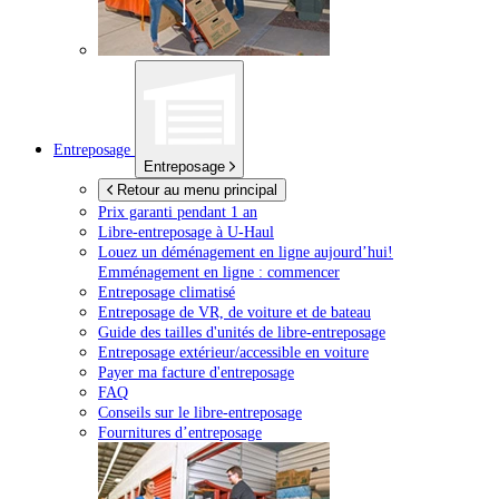
Entreposage
Entreposage
Retour au menu principal
Prix garanti pendant 1 an
Libre-entreposage à
U-Haul
Louez un déménagement en ligne aujourd’hui!
Emménagement en ligne : commencer
Entreposage climatisé
Entreposage de VR, de voiture et de bateau
Guide des tailles d'unités de libre-entreposage
Entreposage extérieur/accessible en voiture
Payer ma facture d'entreposage
FAQ
Conseils sur le libre-entreposage
Fournitures d’entreposage