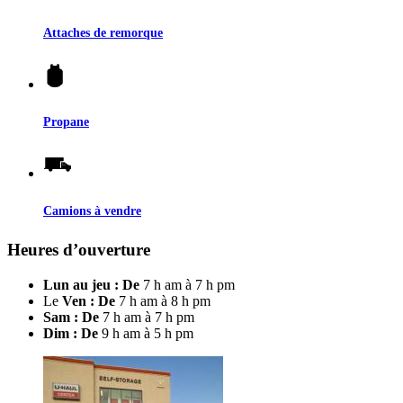
Attaches de remorque
Propane
Camions à vendre
Heures d’ouverture
Lun au jeu : De
7 h am à 7 h pm
Le
Ven : De
7 h am à 8 h pm
Sam : De
7 h am à 7 h pm
Dim : De
9 h am à 5 h pm