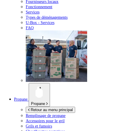
Fournisseurs locaux
Fonctionnement
Services
Types de déménagements
U-Box -
Services
FAQ
Propane
Propane
Retour au menu principal
Remplissage de propane
Accessoires pour le gril
Grils et fumoirs