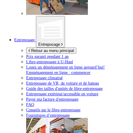
Entreposage
Entreposage
Retour au menu principal
Prix garanti pendant 1 an
Libre-entreposage à
U-Haul
Louez un déménagement en ligne aujourd’hui!
Emménagement en ligne : commencer
Entreposage climatisé
Entreposage de VR, de voiture et de bateau
Guide des tailles d'unités de libre-entreposage
Entreposage extérieur/accessible en voiture
Payer ma facture d'entreposage
FAQ
Conseils sur le libre-entreposage
Fournitures d’entreposage