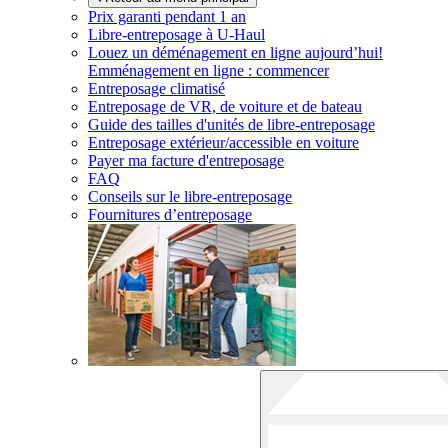
Prix garanti pendant 1 an
Libre-entreposage à
U-Haul
Louez un déménagement en ligne aujourd’hui!
Emménagement en ligne : commencer
Entreposage climatisé
Entreposage de VR, de voiture et de bateau
Guide des tailles d'unités de libre-entreposage
Entreposage extérieur/accessible en voiture
Payer ma facture d'entreposage
FAQ
Conseils sur le libre-entreposage
Fournitures d’entreposage